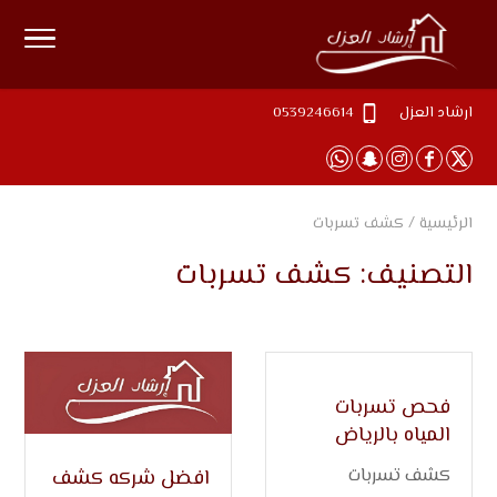
ارشاد العزل
0539246614
الرئيسية
/
كشف تسربات
التصنيف:
كشف تسربات
فحص تسربات
المياه بالرياض
كشف تسربات
افضل شركه كشف