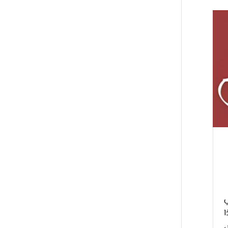
ي
ا
ض