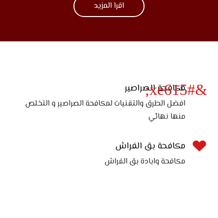
اقرا المزيد
&#xe615;
مكافحة الصراصير
افضل الطرق والتقنيات لمكافحة الصراصير و التخلص
منها نهائي

مكافحة بق الفراش
مكافحة وابادة بق الفراش
بعض من خدماتنا