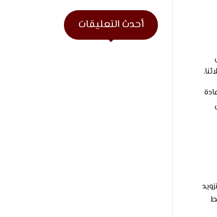
أحدث التعليقات
ئنا.
ادة
زويد
ط