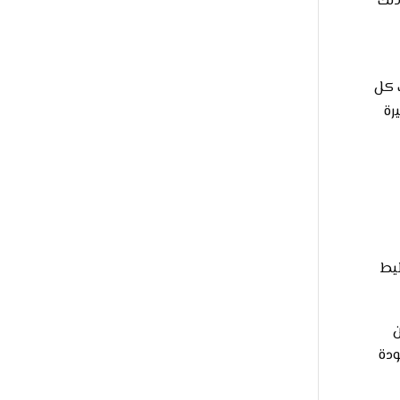
ذلك
 كل
رة
طيط
ن
ودة