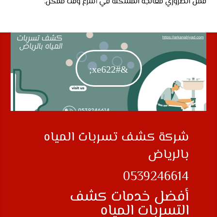
فمن الضروري معالجة المشكلة في أسرع وقت ممكن.
&#xe622;
شركة كشف تسربات المياه
بالرياض
0539246614
أفضل خدمات كشف
التسربات المياه