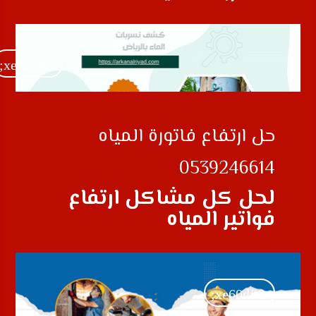
&#xe622;
حل ارتفاع فاتورة المياه
0539246614
لحل كل مشاكل ارتفاع
فواتير المياه
&#xe60d;